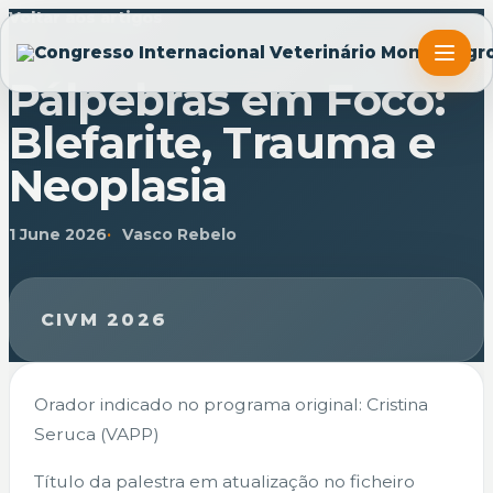
Voltar aos artigos
ARTIGO
Pálpebras em Foco:
Blefarite, Trauma e
Neoplasia
1 June 2026
Vasco Rebelo
CIVM 2026
Orador indicado no programa original: Cristina
Seruca (VAPP)
Título da palestra em atualização no ficheiro