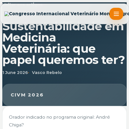
Voltar aos artigos
ARTIGO
Sustentabilidade em
Medicina
Veterinária: que
papel queremos ter?
1 June 2026
Vasco Rebelo
CIVM 2026
Orador indicado no programa original: André
Chiga?