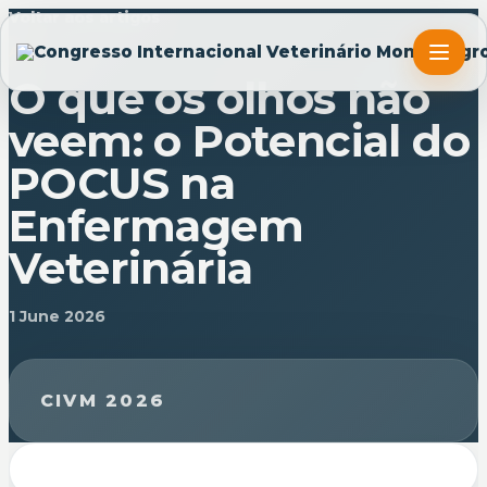
Voltar aos artigos
ARTIGO
O que os olhos não
veem: o Potencial do
POCUS na
Enfermagem
Veterinária
1 June 2026
CIVM 2026