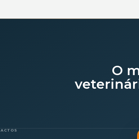
O m
veterinár
TACTOS