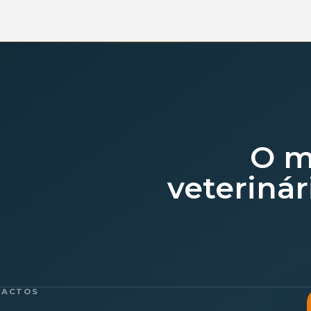
O m
veterinár
TACTOS