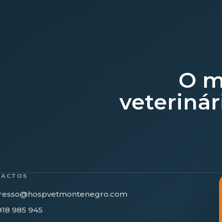
O m
veterinár
TACTOS
resso@hospvetmontenegro.com
918 985 945