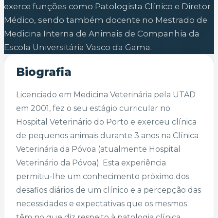
exerce funções como Patologista Clínico e Diretor
Médico, sendo também docente no Mestrado de
Medicina Interna de Animais de Companhia da
Escola Universitária Vasco da Gama.
Biografia
Licenciado em Medicina Veterinária pela UTAD
em 2001, fez o seu estágio curricular no
Hospital Veterinário do Porto e exerceu clínica
de pequenos animais durante 3 anos na Clínica
Veterinária da Póvoa (atualmente Hospital
Veterinário da Póvoa). Esta experiência
permitiu-lhe um conhecimento próximo dos
desafios diários de um clínico e a percepção das
necessidades e expectativas que os mesmos
têm no que diz respeito à patologia clínica